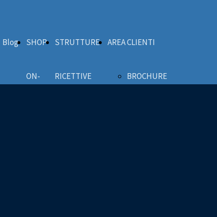
Blog
SHOP
STRUTTURE
AREA CLIENTI
ON-
RICETTIVE
BROCHURE
LINE
SQK
MANUALI
2.0
RAPPORRTINI
CANTIERE